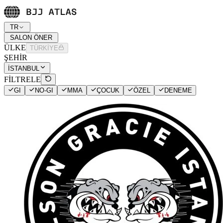
TR
SALON ÖNER
ÜLKE
TÜRKİYE
ŞEHİR
İSTANBUL
FİLTRELE
GI
NO-GI
MMA
ÇOCUK
ÖZEL
DENEME