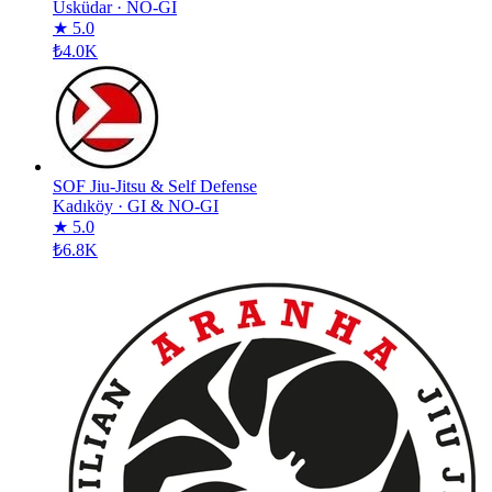
Üsküdar
·
NO-GI
★ 5.0
₺4.0K
SOF Jiu-Jitsu & Self Defense
Kadıköy
·
GI & NO-GI
★ 5.0
₺6.8K