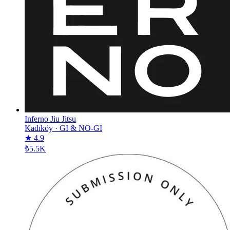
Inferno Jiu Jitsu
Kadıköy
·
GI & NO-GI
★ 4.9
₺5.5K