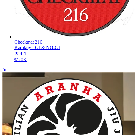
Checkmat 216
Kadıköy
·
GI & NO-GI
★ 4.4
₺5.0K
Aranha Türkiye BJJ — Avrupa
Aranha Türkiye BJJ — Avrupa
AÇIKLAMA