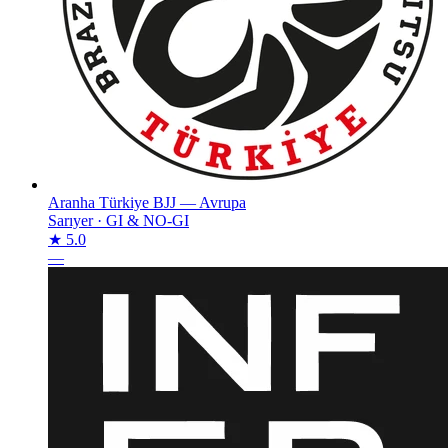
Aranha Türkiye BJJ — Avrupa
Sarıyer
·
GI & NO-GI
★ 5.0
—