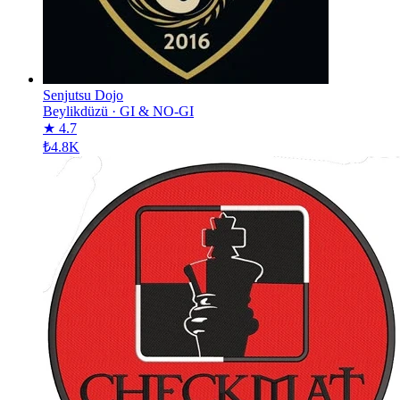
Senjutsu Dojo
Beylikdüzü
·
GI & NO-GI
★ 4.7
₺4.8K