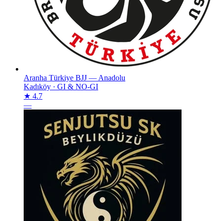
Aranha Türkiye BJJ — Anadolu
Kadıköy
·
GI & NO-GI
★ 4.7
—