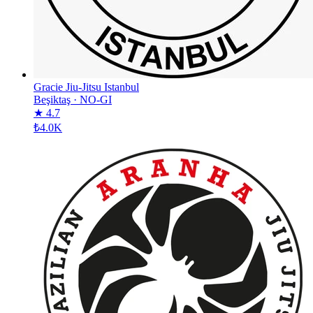
Gracie Jiu-Jitsu Istanbul
Beşiktaş
·
NO-GI
★ 4.7
₺4.0K