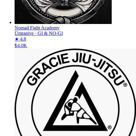
Nomad Fight Academy
Ümraniye
·
GI & NO-GI
★ 4.8
₺4.0K