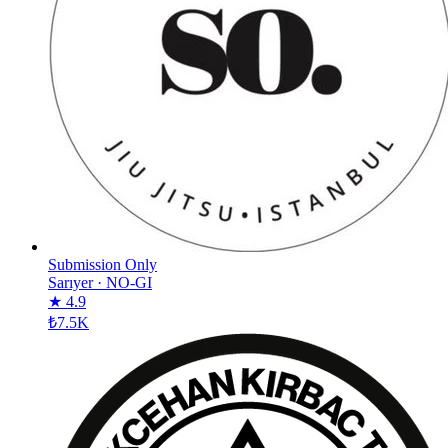
Submission Only
Sarıyer
·
NO-GI
★ 4.9
₺7.5K