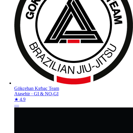
Gökçehan Kırbaç Team
Ataşehir
·
GI & NO-GI
★ 4.9
—