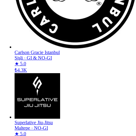
Carlson Gracie Istanbul
Şişli
·
GI & NO-GI
★ 5.0
₺4.3K
Superlative Jiu-Jitsu
Maltepe
·
NO-GI
★ 5.0