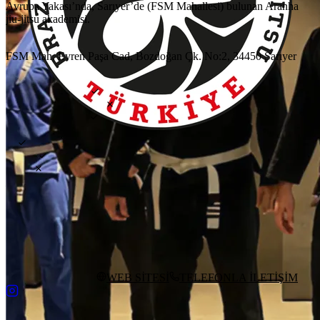
Avrupa Yakası’nda, Sarıyer’de (FSM Mahallesi) bulunan Aranha
jiu-jitsu akademisi.
KONUM
FSM Mah, Evren Paşa Cad, Bozdoğan Çk. No:2, 34450 Sarıyer
ÖZELLİKLER
DENEME DERSİ
ÇOCUK DERSLERİ
ÖZEL DERSLER
ANTRENMAN TÜRÜ
GI
NO-GI
MMA
AYLIK ÜCRET
—
HAFTALIK DERS
6
gün
GÜNLÜK GİRİŞ
₺800
BAŞ ANTRENÖR
Uraz İnce
YOL TARİFİ AL
WEB SİTESİ
TELEFONLA İLETİŞİM
DEĞİŞİKLİK ÖNER