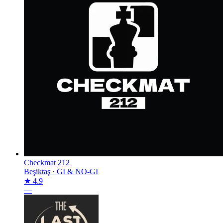
Checkmat 212
Beşiktaş
·
GI & NO-GI
★ 4.9
—