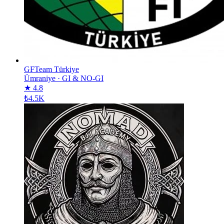
GFTeam Türkiye
Ümraniye
·
GI & NO-GI
★ 4.8
₺4.5K