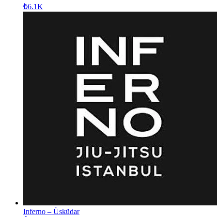
₺6.1K
Inferno – Üsküdar