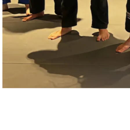
41°02′N · 29°01′E — İSTANBUL / TR