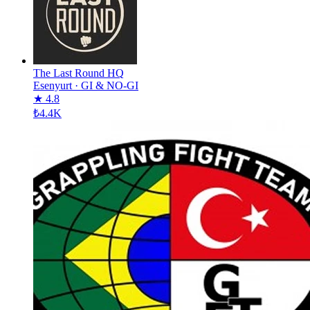
The Last Round HQ
Esenyurt
·
GI & NO-GI
★ 4.8
₺4.4K