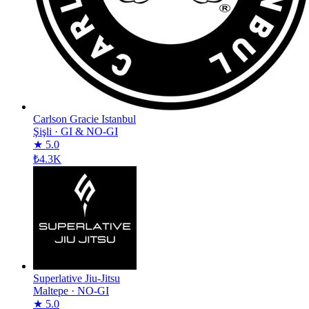
Carlson Gracie Istanbul
Şişli
·
GI & NO-GI
★ 5.0
₺4.3K
Superlative Jiu-Jitsu
Maltepe
·
NO-GI
★ 5.0