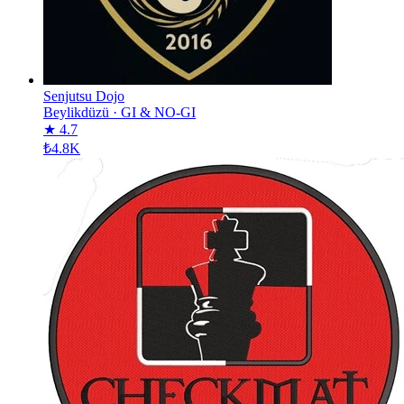
Senjutsu Dojo
Beylikdüzü
·
GI & NO-GI
★ 4.7
₺4.8K