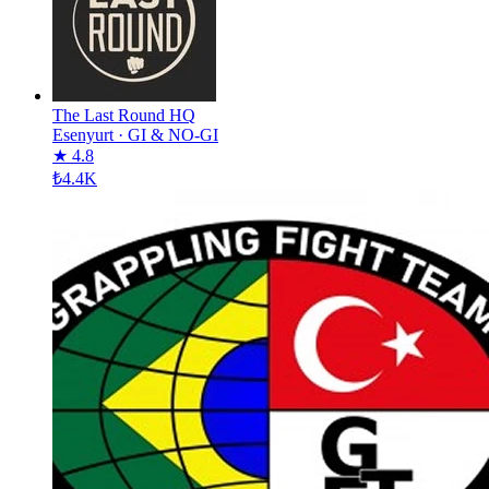
The Last Round HQ
Esenyurt
·
GI & NO-GI
★ 4.8
₺4.4K