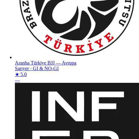
Aranha Türkiye BJJ — Avrupa
Sarıyer
·
GI & NO-GI
★ 5.0
—