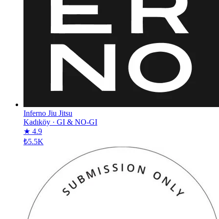
Inferno Jiu Jitsu
Kadıköy
·
GI & NO-GI
★ 4.9
₺5.5K