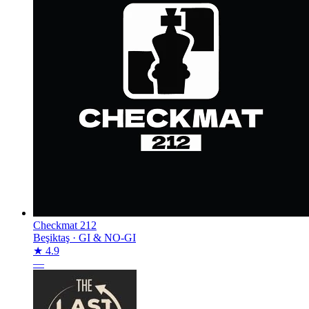
Checkmat 212
Beşiktaş
·
GI & NO-GI
★ 4.9
—