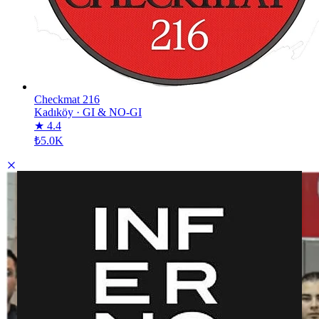
Checkmat 216
Kadıköy
·
GI & NO-GI
★ 4.4
₺5.0K
Inferno – Üsküdar
Inferno – Üsküdar
AÇIKLAMA