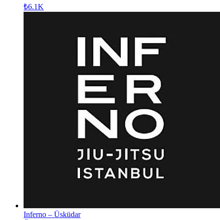
₺6.1K
Inferno – Üsküdar