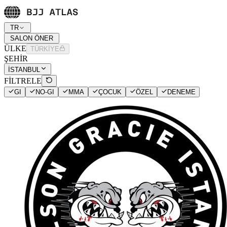
TR
SALON ÖNER
ÜLKE
TÜRKİYE
ŞEHİR
İSTANBUL
FİLTRELE
GI
NO-GI
MMA
ÇOCUK
ÖZEL
DENEME