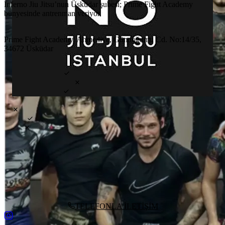
Inferno Jiu Jitsu’nun Üsküdar şubesi; Prime Fight Academy
bünyesinde antrenman veriyor.
KONUM
Prime Fight Academy, Ahmediye, Gündoğumu Cd. No:14/35,
34672 Üsküdar
ÖZELLİKLER
DENEME DERSİ
ÇOCUK DERSLERİ
ÖZEL DERSLER
ANTRENMAN TÜRÜ
GI
NO-GI
MMA
AYLIK ÜCRET
₺4000
HAFTALIK DERS
3
gün
GÜNLÜK GİRİŞ
₺800
BAŞ ANTRENÖR
Ahmet Talha Başaran
YOL TARİFİ AL
TELEFONLA İLETİŞİM