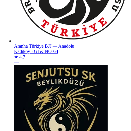
Aranha Türkiye BJJ — Anadolu
Kadıköy
·
GI & NO-GI
★ 4.7
—