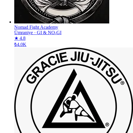
Nomad Fight Academy
Ümraniye
·
GI & NO-GI
★ 4.8
₺4.0K