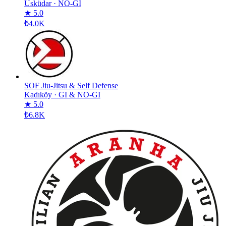
Üsküdar
·
NO-GI
★ 5.0
₺4.0K
SOF Jiu-Jitsu & Self Defense
Kadıköy
·
GI & NO-GI
★ 5.0
₺6.8K