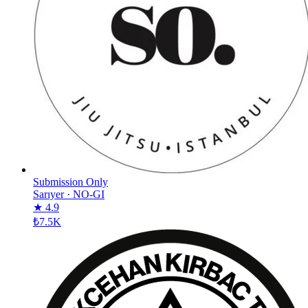
Submission Only
Sarıyer
·
NO-GI
★ 4.9
₺7.5K