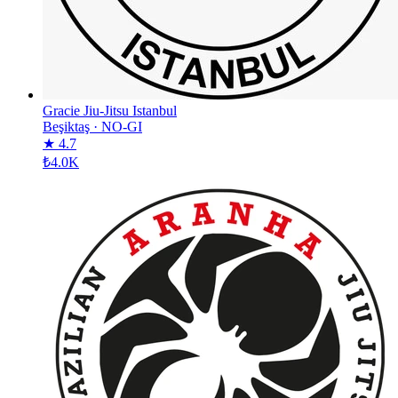
Gracie Jiu-Jitsu Istanbul
Beşiktaş
·
NO-GI
★ 4.7
₺4.0K