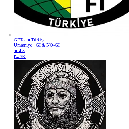
GFTeam Türkiye
Ümraniye
·
GI & NO-GI
★ 4.8
₺4.5K