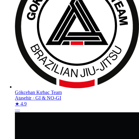
Gökçehan Kırbaç Team
Ataşehir
·
GI & NO-GI
★ 4.9
—