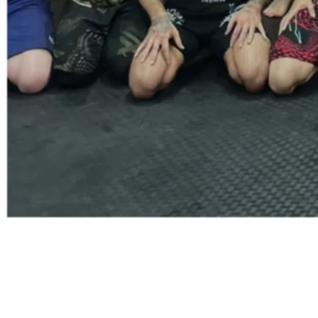
DEĞİŞİKLİK ÖNER
41°02′N · 29°01′E — İSTANBUL / TR